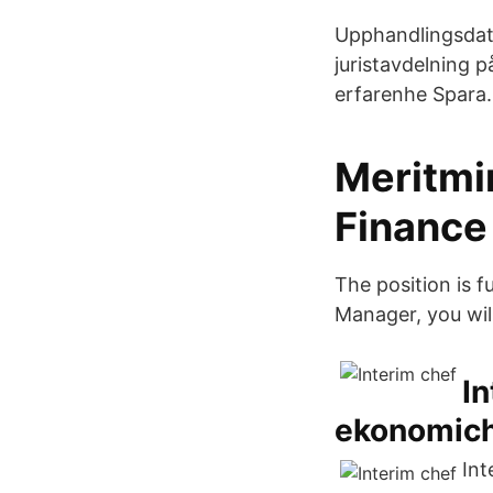
Upphandlingsdatu
juristavdelning p
erfarenhe Spara. 
Meritmi
Finance
The position is f
Manager, you wil
I
ekonomich
Int