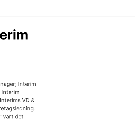
terim
nager; Interim
 Interim
 Interims VD &
retagsledning.
r vart det