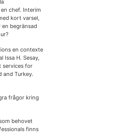
la
en chef. Interim
med kort varsel,
er en begränsad
hur?
tions en contexte
l Issa H. Sesay,
 services for
nd and Turkey.
gra frågor kring
d som behovet
fessionals finns