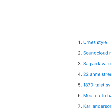
Urnes style
Soundcloud 
Sagverk var
22 anne stree
1870-talet sv
Media foto 
Karl anderson