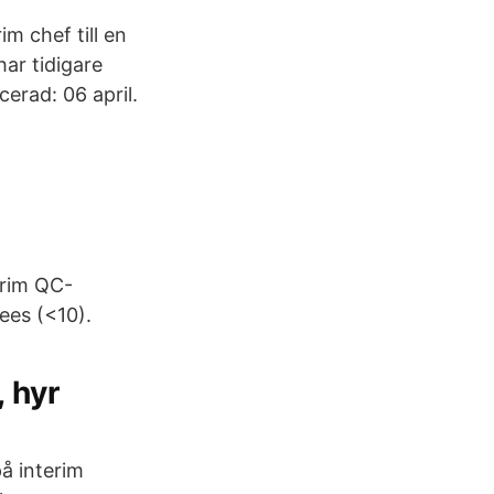
m chef till en
har tidigare
erad: 06 april.
erim QC-
ees (<10).
 hyr
på interim