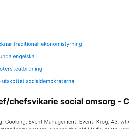
knar traditionell ekonomistyrning_
unda engelska
köterskeutbildning
e utskottet socialdemokraterna
ef/chefsvikarie social omsorg - 
ing, Cooking, Event Management, Event Krog, 43, wh