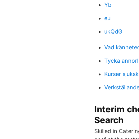
Yb
eu
ukQdG
Vad kännetec
Tycka annorl
Kurser sjuks
Verkställand
Interim ch
Search
Skilled in Cater