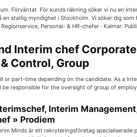
m. Förväntat För kunds räkning söker vi nu en interi
å en statlig myndighet i Stockholm. Vi söker dig som 
Regionservice, Personal- & HR-chefer · Kalmar. Public
nd Interim chef Corporate
 & Control, Group
ull or part-time depending on the candidate. As a Int
l be responsible for the oversight of group of employ
nterimschef, Interim Management,
ef » Prodiem
erim Minds är ett rekryteringsföretag specialiserade 