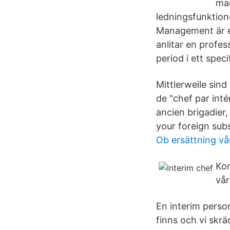
man
ledningsfunktion
Management är en 
anlitar en profe
period i ett spe
Mittlerweile sind
de "chef par int
ancien brigadier
your foreign subs
Ob ersättning v
Kon
vår
En interim perso
finns och vi skrä