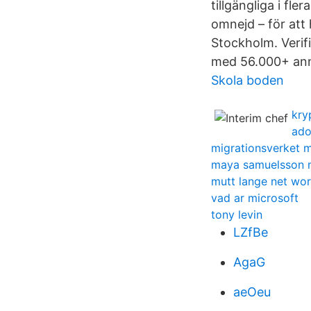
tillgängliga i f
omnejd – för att 
Stockholm. Verifi
med 56.000+ anno
Skola boden
kry
ado
migrationsverket 
maya samuelsson 
mutt lange net wo
vad ar microsoft
tony levin
LZfBe
AgaG
aeOeu