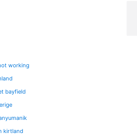
not working
mland
t bayfield
erige
banyumanik
 kirtland