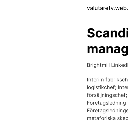
valutaretv.web
Scandi
manag
Brightmill Linked
Interim fabriksc
logistikchef; Int
försäljningschef
Företagsledning L
Företagsledninge
metaforiska skep