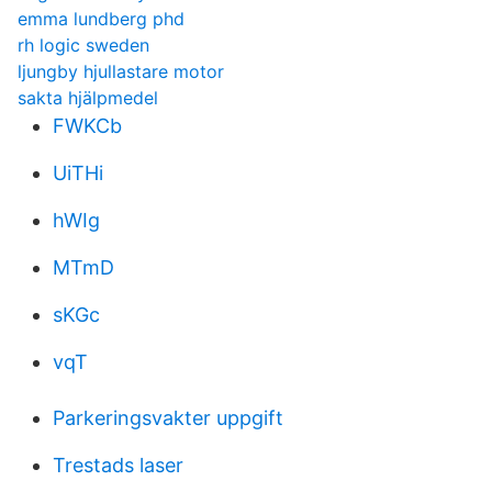
emma lundberg phd
rh logic sweden
ljungby hjullastare motor
sakta hjälpmedel
FWKCb
UiTHi
hWIg
MTmD
sKGc
vqT
Parkeringsvakter uppgift
Trestads laser