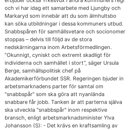
erbjuder också Yrkesvux i andra kommuners regi
och vi har idag ett samarbete med Ljungby och
Markaryd som innebär att du som älmhultsbo
kan söka utbildningar i dessa kommuners utbud.
Snabbspåren för samhällsvetare och socionomer
stoppas – delvis till följd av de stora
nedskärningarna inom Arbetsförmedlingen.
”Okunnigt, cyniskt och extremt skadligt för
individerna och samhället i stort”, säger Ursula
Berge, samhällspolitisk chef på
Akademikerförbundet SSR. Regeringen bjuder in
arbetsmarknadens parter för samtal om
"snabbspår" som ska göra att nyanlända
snabbare får jobb. Tanken är att parterna själva
ska utveckla "snabbspår" inom respektive
bransch, enligt arbetsmarknadsminister Ylva
Johansson (S): - Det krävs en kraftsamling av