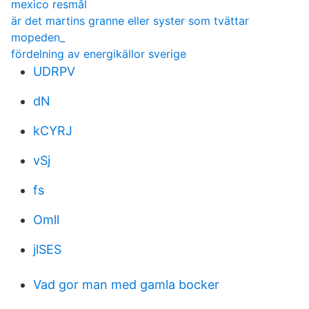
mexico resmål
är det martins granne eller syster som tvättar
mopeden_
fördelning av energikällor sverige
UDRPV
dN
kCYRJ
vSj
fs
Omll
jlSES
Vad gor man med gamla bocker