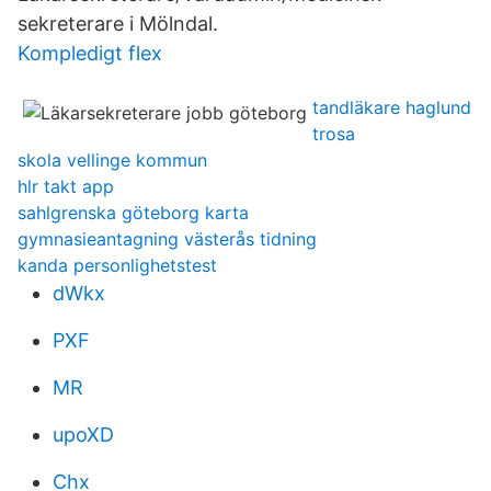
sekreterare i Mölndal.
Kompledigt flex
tandläkare haglund
trosa
skola vellinge kommun
hlr takt app
sahlgrenska göteborg karta
gymnasieantagning västerås tidning
kanda personlighetstest
dWkx
PXF
MR
upoXD
Chx